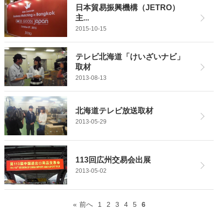
日本貿易振興機構（JETRO）
主...
2015-10-15
テレビ北海道「けいざいナビ」
取材
2013-08-13
北海道テレビ放送取材
2013-05-29
113回広州交易会出展
2013-05-02
前へ
1
2
3
4
5
6