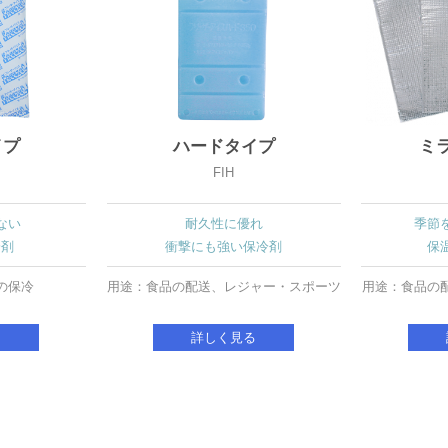
イプ
ハードタイプ
ミ
FIH
ない
耐久性に優れ
季節
冷剤
衝撃にも強い保冷剤
保
の保冷
用途：食品の配送、レジャー・スポーツ
用途：食品の
る
詳しく見る