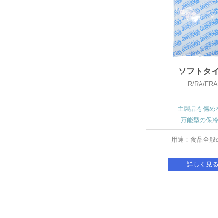
ソフトタ
R/RA/FRA
主製品を傷め
万能型の保
用途：食品全般
詳しく見