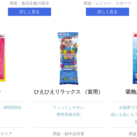
用途：食品全般の保冷
用途：レジャー、スポーツ
詳しく見る
詳しく見る
ン
ひえひえリラックス （首用）
吸熱
、8時間持続
フィットしやすい
冷蔵庫で
携帯用保冷剤
頭にも首にも
ンテリア
用途：熱中症対策
用途