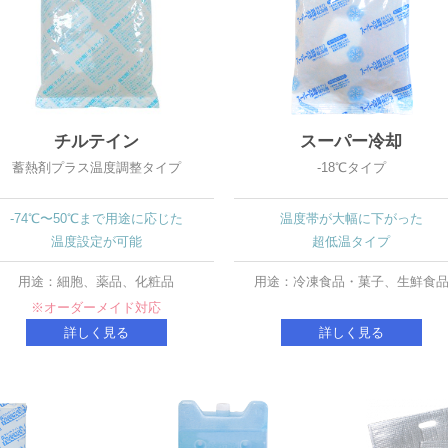
チルテイン
スーパー冷却
蓄熱剤プラス温度調整タイプ
-18℃タイプ
-74℃〜50℃まで用途に応じた
温度帯が大幅に下がった
温度設定が可能
超低温タイプ
用途：細胞、薬品、化粧品
用途：冷凍食品・菓子、生鮮食
※オーダーメイド対応
詳しく見る
詳しく見る